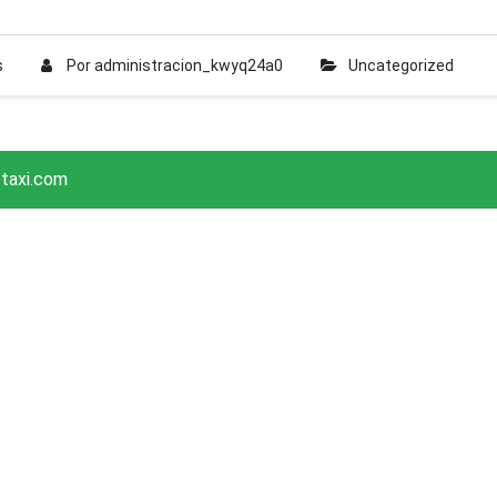
s
Por
administracion_kwyq24a0
Uncategorized
otaxi.com