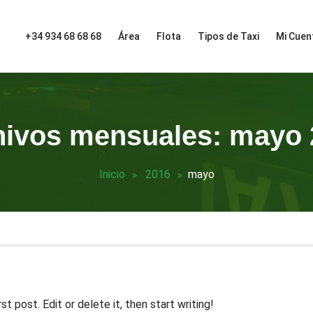
+34 934 68 68 68
Área
Flota
Tipos de Taxi
Mi Cuen
hivos mensuales: mayo 
Inicio
2016
mayo
t post. Edit or delete it, then start writing!