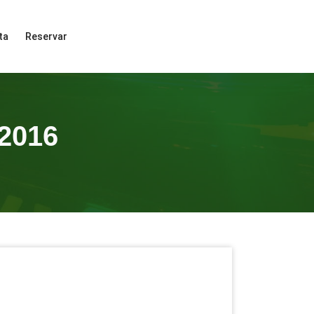
ta
Reservar
2016