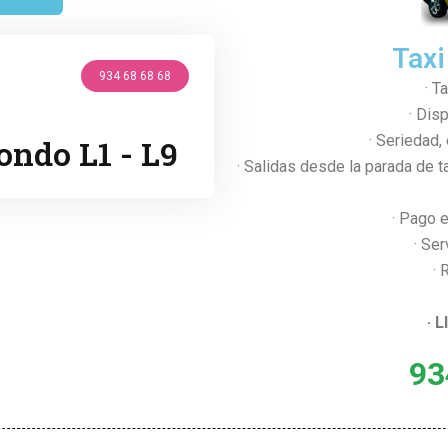
Taxi
934 68 68 68
· T
· Dis
· Seriedad,
ondo L1 - L9
· Salidas desde la parada de t
· Pago e
· Ser
· 
· 
93