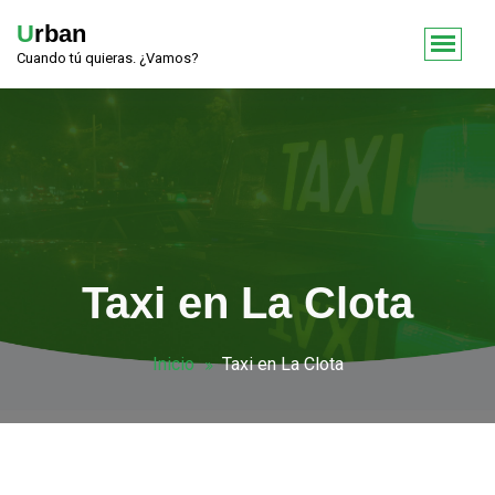
Urban
Cuando tú quieras. ¿Vamos?
Taxi en La Clota
Inicio
Taxi en La Clota