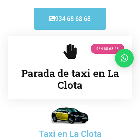
934 68 68 68
934 68 68 68
Parada de taxi en La
Clota
Taxi en La Clota