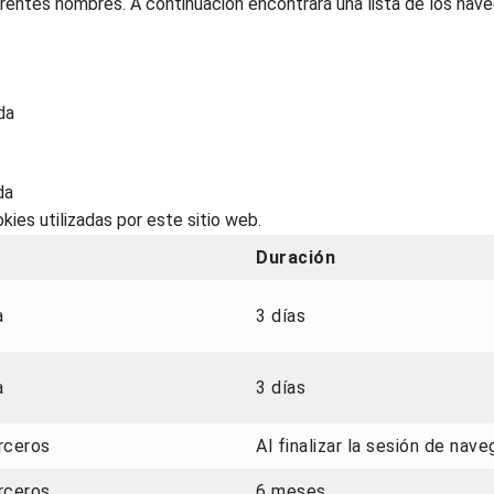
entes nombres. A continuación encontrará una lista de los na
da
da
kies utilizadas por este sitio web.
Duración
a
3 días
a
3 días
rceros
Al finalizar la sesión de nav
rceros
6 meses